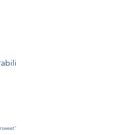
abili
ersweet"